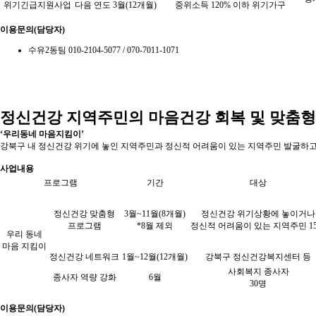
위기긴급지원사업
다음 연도 3월(12개월)
중위소득 120% 이하 위기가구
이용문의(담당자)
수유2동팀 010-2104-5077 / 070-7011-1071
정신건강 지역주민의 마음건강 회복 및 맞춤
‘우리동네 마음지킴이’
강북구 내 정신건강 위기에 놓인 지역주민과 정신적 어려움이 있는 지역주민 발굴하고
사업내용
프로그램
기간
대상
정신건강
맞춤형
3월~11월(8개월)
정신건강 위기상황에 놓이거나
프로그램
*8월 제외
정신적 어려움이 있는 지역주민 1
우리 동네
마음 지킴이
정신건강
네트워크
1월~12월(12개월)
강북구 정신건강복지센터 등
사회복지 종사자
종사자
역량 강화
6월
30명
이용문의(담당자)