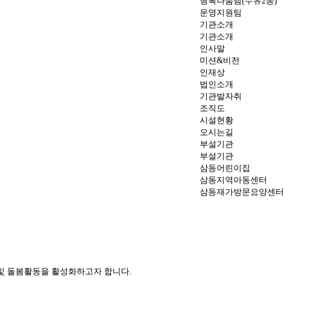
행복나눔팀(수유2동)
운영지원팀
기관소개
기관소개
인사말
미션&비전
인재상
법인소개
기관발자취
조직도
시설현황
오시는길
부설기관
부설기관
삼동어린이집
삼동지역아동센터
삼동재가방문요양센터
 및 돌봄활동을 활성화하고자 합니다.