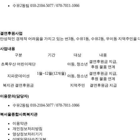
수유2동팀 010-2104-5077 / 070-7011-1066
결연후원사업
만성적인 경제적 어려움을 가지고 있는 번3동, 수유1동, 수유2동, 우이동 지역주민을
사업내용
구분
기간
대상
내용
결연후원금 지급,
초록우산 어린이재단
아동, 청소년
후원 물품 연계
1월~12월(12개월)
결연후원금 지급,
지파운데이션
아동, 청소년
후원 물품 연계
복지관 결연후원금
지역주민
결연후원금 지급
이용문의(담당자)
수유2동팀 010-2104-5077 / 070-7011-1066
북서울종합사회복지관
이용약관
개인정보처리방침
영상정보처리기기
이메일무단수집거부