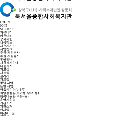
LOGIN
JOIN
SITEMAP
커뮤니티
커뮤니티
공지사항
채용정보
자유게시판
사업참여
후원·자원봉사
후원·자원봉사
후원안내
자원봉사안내
나눔가게
자료실
자료실
갤러리
자료집
동별 사업
동별 사업
마을성장팀(번3동)
희망동행팀(우이동·수유1동)
행복나눔팀(수유2동)
운영지원팀
기관소개
기관소개
인사말
미션&비전