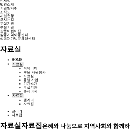
인재상
법인소개
기관발자취
조직도
시설현황
오시는길
부설기관
부설기관
삼동어린이집
삼동지역아동센터
삼동재가방문요양센터
자료실
HOME
자료실
커뮤니티
후원·자원봉사
자료실
동별 사업
기관소개
부설기관
홈페이지
자료집
갤러리
자료집
갤러리
자료집
자료실
자료집
은혜와 나눔으로 지역사회와 함께하