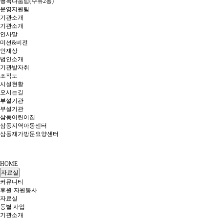
행복나눔팀(수유2동)
운영지원팀
기관소개
기관소개
인사말
미션&비전
인재상
법인소개
기관발자취
조직도
시설현황
오시는길
부설기관
부설기관
삼동어린이집
삼동지역아동센터
삼동재가방문요양센터
HOME
자료실
커뮤니티
후원·자원봉사
자료실
동별 사업
기관소개