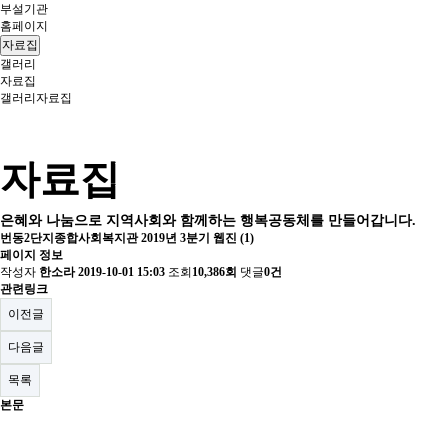
부설기관
홈페이지
자료집
갤러리
자료집
갤러리
자료집
자료집
은혜와 나눔으로 지역사회와 함께하는 행복공동체를 만들어갑니다.
번동2단지종합사회복지관 2019년 3분기 웹진 (1)
페이지 정보
작성자
한소라
2019-10-01 15:03
조회
10,386회
댓글
0건
관련링크
이전글
다음글
목록
본문