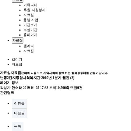
커뮤니티
후원·자원봉사
자료실
동별 사업
기관소개
부설기관
홈페이지
자료집
갤러리
자료집
갤러리
자료집
자료실
자료집
은혜와 나눔으로 지역사회와 함께하는 행복공동체를 만들어갑니다.
번동2단지종합사회복지관 2019년 1분기 웹진 (2)
페이지 정보
작성자
한소라
2019-04-05 17:38
조회
10,506회
댓글
0건
관련링크
이전글
다음글
목록