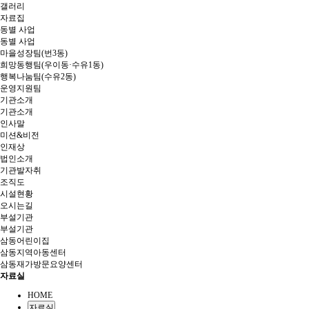
갤러리
자료집
동별 사업
동별 사업
마을성장팀(번3동)
희망동행팀(우이동·수유1동)
행복나눔팀(수유2동)
운영지원팀
기관소개
기관소개
인사말
미션&비전
인재상
법인소개
기관발자취
조직도
시설현황
오시는길
부설기관
부설기관
삼동어린이집
삼동지역아동센터
삼동재가방문요양센터
자료실
HOME
자료실