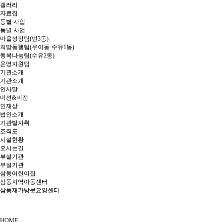
갤러리
자료집
동별 사업
동별 사업
마을성장팀(번3동)
희망동행팀(우이동·수유1동)
행복나눔팀(수유2동)
운영지원팀
기관소개
기관소개
인사말
미션&비전
인재상
법인소개
기관발자취
조직도
시설현황
오시는길
부설기관
부설기관
삼동어린이집
삼동지역아동센터
삼동재가방문요양센터
HOME