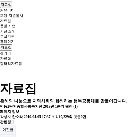
자료실
커뮤니티
후원·자원봉사
자료실
동별 사업
기관소개
부설기관
홈페이지
자료집
갤러리
자료집
갤러리
자료집
자료집
은혜와 나눔으로 지역사회와 함께하는 행복공동체를 만들어갑니다.
번동2단지종합사회복지관 2019년 1분기 웹진 (1)
페이지 정보
작성자
한소라
2019-04-05 17:37
조회
10,229회
댓글
0건
관련링크
이전글