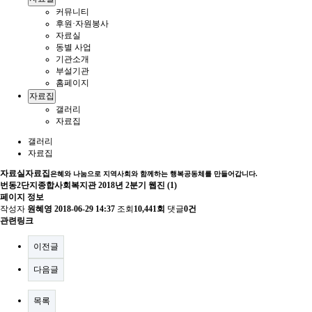
커뮤니티
후원·자원봉사
자료실
동별 사업
기관소개
부설기관
홈페이지
자료집
갤러리
자료집
갤러리
자료집
자료실
자료집
은혜와 나눔으로 지역사회와 함께하는 행복공동체를 만들어갑니다.
번동2단지종합사회복지관 2018년 2분기 웹진 (1)
페이지 정보
작성자
원혜영
2018-06-29 14:37
조회
10,441회
댓글
0건
관련링크
이전글
다음글
목록