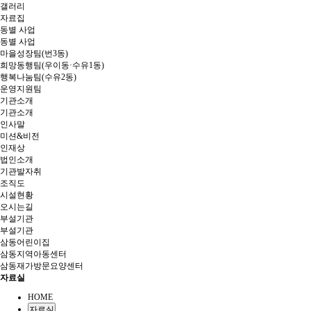
갤러리
자료집
동별 사업
동별 사업
마을성장팀(번3동)
희망동행팀(우이동·수유1동)
행복나눔팀(수유2동)
운영지원팀
기관소개
기관소개
인사말
미션&비전
인재상
법인소개
기관발자취
조직도
시설현황
오시는길
부설기관
부설기관
삼동어린이집
삼동지역아동센터
삼동재가방문요양센터
자료실
HOME
자료실