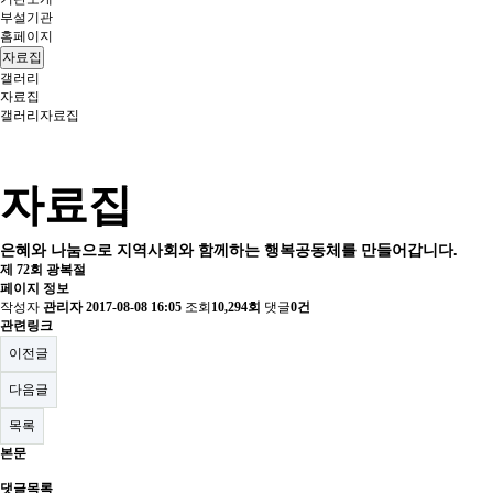
부설기관
홈페이지
자료집
갤러리
자료집
갤러리
자료집
자료집
은혜와 나눔으로 지역사회와 함께하는 행복공동체를 만들어갑니다.
제 72회 광복절
페이지 정보
작성자
관리자
2017-08-08 16:05
조회
10,294회
댓글
0건
관련링크
이전글
다음글
목록
본문
댓글목록