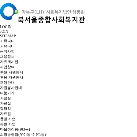
LOGIN
JOIN
SITEMAP
커뮤니티
커뮤니티
공지사항
채용정보
자유게시판
사업참여
후원·자원봉사
후원·자원봉사
후원안내
자원봉사안내
나눔가게
자료실
자료실
갤러리
자료집
동별 사업
동별 사업
마을성장팀(번3동)
희망동행팀(우이동·수유1동)