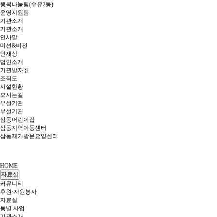
행복나눔팀(수유2동)
운영지원팀
기관소개
기관소개
인사말
미션&비전
인재상
법인소개
기관발자취
조직도
시설현황
오시는길
부설기관
부설기관
삼동어린이집
삼동지역아동센터
삼동재가방문요양센터
HOME
자료실
커뮤니티
후원·자원봉사
자료실
동별 사업
기관소개