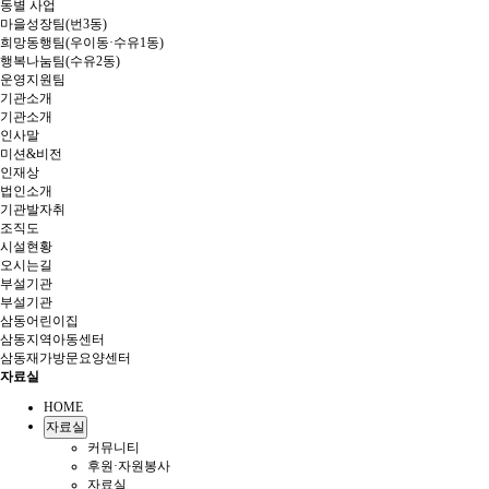
동별 사업
마을성장팀(번3동)
희망동행팀(우이동·수유1동)
행복나눔팀(수유2동)
운영지원팀
기관소개
기관소개
인사말
미션&비전
인재상
법인소개
기관발자취
조직도
시설현황
오시는길
부설기관
부설기관
삼동어린이집
삼동지역아동센터
삼동재가방문요양센터
자료실
HOME
자료실
커뮤니티
후원·자원봉사
자료실