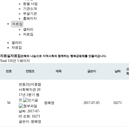
동별 사업
기관소개
부설기관
홈페이지
자료집
갤러리
자료집
갤러리
자료집
자료실
자료집
은혜와 나눔으로 지역사회와 함께하는 행복공동체를 만들어갑니다.
Total 116건
5 페이지
조
번호
컨텐츠
제목
글쓴이
날짜
회
번동2단지종합
사회복지관 20
17년 2분기 웹
진
56
원혜영
2017-07-05
10271
날짜: 2017-07-
05
조회: 10271
글쓴이:
원혜영