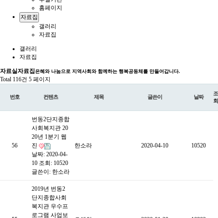
홈페이지
자료집
갤러리
자료집
갤러리
자료집
자료실
자료집
은혜와 나눔으로 지역사회와 함께하는 행복공동체를 만들어갑니다.
Total 116건
5 페이지
조
번호
컨텐츠
제목
글쓴이
날짜
회
번동2단지종합
사회복지관 20
20년 1분기 웹
56
진
한소라
2020-04-10
10520
날짜: 2020-04-
10
조회: 10520
글쓴이:
한소라
2019년 번동2
단지종합사회
복지관 우수프
로그램 사업보