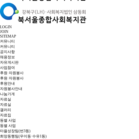
LOGIN
JOIN
SITEMAP
커뮤니티
커뮤니티
공지사항
채용정보
자유게시판
사업참여
후원·자원봉사
후원·자원봉사
후원안내
자원봉사안내
나눔가게
자료실
자료실
갤러리
자료집
동별 사업
동별 사업
마을성장팀(번3동)
희망동행팀(우이동·수유1동)