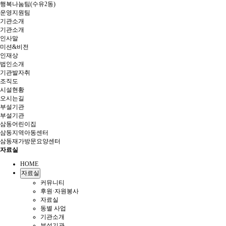
행복나눔팀(수유2동)
운영지원팀
기관소개
기관소개
인사말
미션&비전
인재상
법인소개
기관발자취
조직도
시설현황
오시는길
부설기관
부설기관
삼동어린이집
삼동지역아동센터
삼동재가방문요양센터
자료실
HOME
자료실
커뮤니티
후원·자원봉사
자료실
동별 사업
기관소개
부설기관