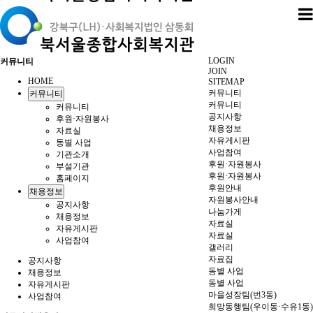
LOGIN
커뮤니티
JOIN
HOME
SITEMAP
커뮤니티
커뮤니티
커뮤니티
커뮤니티
공지사항
후원·자원봉사
채용정보
자료실
자유게시판
동별 사업
사업참여
기관소개
후원·자원봉사
부설기관
후원·자원봉사
홈페이지
후원안내
채용정보
자원봉사안내
공지사항
나눔가게
채용정보
자료실
자유게시판
자료실
사업참여
갤러리
자료집
공지사항
동별 사업
채용정보
동별 사업
자유게시판
마을성장팀(번3동)
사업참여
희망동행팀(우이동·수유1동)