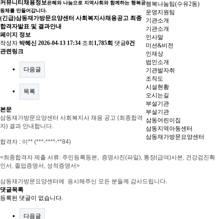
커뮤니티
채용정보
은혜와 나눔으로 지역사회와 함께하는 행복공
행복나눔팀(수유2동)
동체를 만들어갑니다.
운영지원팀
(긴급)삼동재가방문요양센터 사회복지사채용공고 최종
기관소개
합격자발표 및 결과안내
기관소개
페이지 정보
인사말
작성자
박혜신
2026-04-13 17:34
조회
1,785회
댓글
0건
미션&비전
관련링크
인재상
법인소개
다음글
기관발자취
조직도
시설현황
목록
오시는길
부설기관
본문
부설기관
삼동재가방문요양센터 사회복지사 채용 공고 (최종합격
삼동어린이집
자) 결과 안내합니다
.
삼동지역아동센터
삼동재가방문요양센터
합격자
: 이
** (***-****-**84
)
<
최종합격자 제출 서류
:
주민등록등본
,
증명사진
(
파일
),
통장
(
급여
)
사본
,
건강검진확
인서
, 졸업증명서,
성적증명서
>
삼동재가방문요양센터에 응시해주신 모든 분들께 감사드립니다
.
댓글목록
등록된 댓글이 없습니다.
다음글