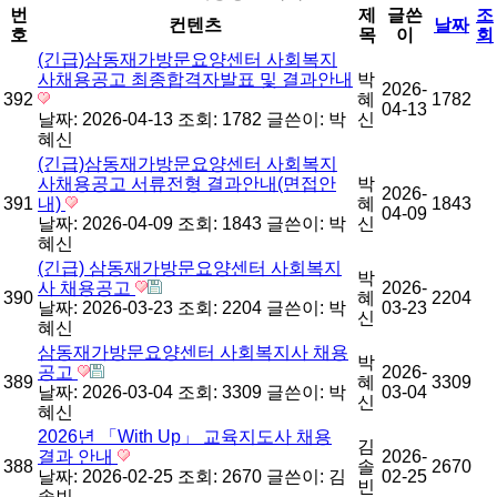
번
제
글쓴
조
컨텐츠
날짜
호
목
이
회
(긴급)삼동재가방문요양센터 사회복지
사채용공고 최종합격자발표 및 결과안내
박
2026-
392
혜
1782
04-13
날짜: 2026-04-13
조회: 1782
글쓴이:
박
신
혜신
(긴급)삼동재가방문요양센터 사회복지
사채용공고 서류전형 결과안내(면접안
박
2026-
391
내)
혜
1843
04-09
날짜: 2026-04-09
조회: 1843
글쓴이:
박
신
혜신
(긴급) 삼동재가방문요양센터 사회복지
박
사 채용공고
2026-
390
혜
2204
날짜: 2026-03-23
조회: 2204
글쓴이:
박
03-23
신
혜신
삼동재가방문요양센터 사회복지사 채용
박
공고
2026-
389
혜
3309
날짜: 2026-03-04
조회: 3309
글쓴이:
박
03-04
신
혜신
2026년 「With Up」 교육지도사 채용
김
결과 안내
2026-
388
솔
2670
날짜: 2026-02-25
조회: 2670
글쓴이:
김
02-25
빈
솔빈