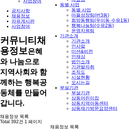
사업참여
동별 사업
동별 사업
공지사항
마을성장팀(번3동)
채용정보
희망동행팀(우이동·수유1동)
자유게시판
행복나눔팀(수유2동)
사업참여
운영지원팀
기관소개
커뮤니티
채
기관소개
인사말
용정보
은혜
미션&비전
인재상
와 나눔으로
법인소개
기관발자취
지역사회와 함
조직도
시설현황
께하는 행복공
오시는길
부설기관
동체를 만들어
부설기관
삼동어린이집
갑니다.
삼동지역아동센터
삼동재가방문요양센터
채용정보 목록
Total 392건
1 페이지
채용정보 목록