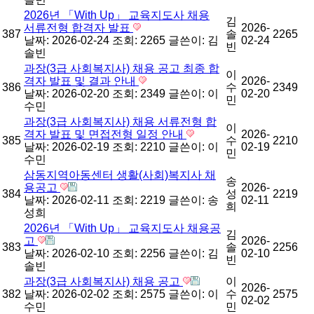
2026년 「With Up」 교육지도사 채용
김
서류전형 합격자 발표
2026-
387
솔
2265
날짜: 2026-02-24
조회: 2265
글쓴이:
김
02-24
빈
솔빈
과장(3급 사회복지사) 채용 공고 최종 합
이
격자 발표 및 결과 안내
2026-
386
수
2349
날짜: 2026-02-20
조회: 2349
글쓴이:
이
02-20
민
수민
과장(3급 사회복지사) 채용 서류전형 합
이
격자 발표 및 면접전형 일정 안내
2026-
385
수
2210
날짜: 2026-02-19
조회: 2210
글쓴이:
이
02-19
민
수민
삼동지역아동센터 생활(사회)복지사 채
송
용공고
2026-
384
성
2219
날짜: 2026-02-11
조회: 2219
글쓴이:
송
02-11
희
성희
2026년 「With Up」 교육지도사 채용공
김
고
2026-
383
솔
2256
날짜: 2026-02-10
조회: 2256
글쓴이:
김
02-10
빈
솔빈
과장(3급 사회복지사) 채용 공고
이
2026-
382
날짜: 2026-02-02
조회: 2575
글쓴이:
이
수
2575
02-02
수민
민