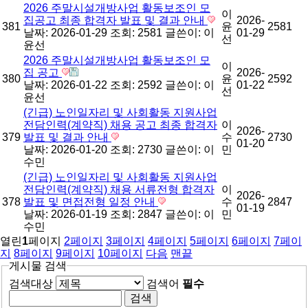
2026 주말시설개방사업 활동보조인 모
이
집공고 최종 합격자 발표 및 결과 안내
2026-
381
윤
2581
날짜: 2026-01-29
조회: 2581
글쓴이:
이
01-29
선
윤선
2026 주말시설개방사업 활동보조인 모
이
집 공고
2026-
380
윤
2592
날짜: 2026-01-22
조회: 2592
글쓴이:
이
01-22
선
윤선
(긴급) 노인일자리 및 사회활동 지원사업
전담인력(계약직) 채용 공고 최종 합격자
이
2026-
379
발표 및 결과 안내
수
2730
01-20
날짜: 2026-01-20
조회: 2730
글쓴이:
이
민
수민
(긴급) 노인일자리 및 사회활동 지원사업
전담인력(계약직) 채용 서류전형 합격자
이
2026-
378
발표 및 면접전형 일정 안내
수
2847
01-19
날짜: 2026-01-19
조회: 2847
글쓴이:
이
민
수민
열린
1
페이지
2
페이지
3
페이지
4
페이지
5
페이지
6
페이지
7
페이
지
8
페이지
9
페이지
10
페이지
다음
맨끝
게시물 검색
검색대상
검색어
필수